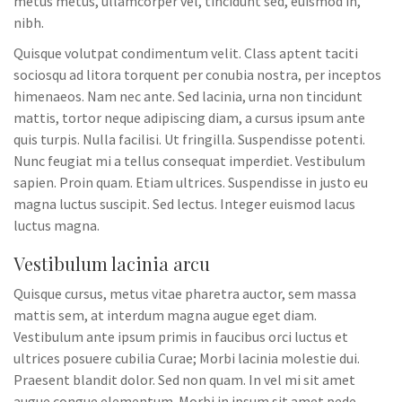
metus metus, ullamcorper vel, tincidunt sed, euismod in,
nibh.
Quisque volutpat condimentum velit. Class aptent taciti
sociosqu ad litora torquent per conubia nostra, per inceptos
himenaeos. Nam nec ante. Sed lacinia, urna non tincidunt
mattis, tortor neque adipiscing diam, a cursus ipsum ante
quis turpis. Nulla facilisi. Ut fringilla. Suspendisse potenti.
Nunc feugiat mi a tellus consequat imperdiet. Vestibulum
sapien. Proin quam. Etiam ultrices. Suspendisse in justo eu
magna luctus suscipit. Sed lectus. Integer euismod lacus
luctus magna.
Vestibulum lacinia arcu
Quisque cursus, metus vitae pharetra auctor, sem massa
mattis sem, at interdum magna augue eget diam.
Vestibulum ante ipsum primis in faucibus orci luctus et
ultrices posuere cubilia Curae; Morbi lacinia molestie dui.
Praesent blandit dolor. Sed non quam. In vel mi sit amet
augue congue elementum. Morbi in ipsum sit amet pede